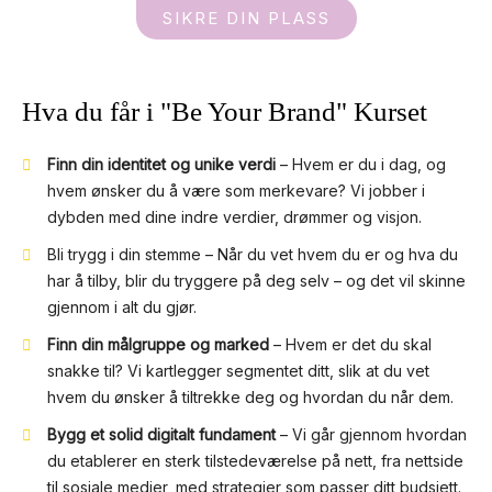
SIKRE DIN PLASS
Hva du får i "Be Your Brand" Kurset
Finn din identitet og unike verdi
– Hvem er du i dag, og
hvem ønsker du å være som merkevare? Vi jobber i
dybden med dine indre verdier, drømmer og visjon.
Bli trygg i din stemme – Når du vet hvem du er og hva du
har å tilby, blir du tryggere på deg selv – og det vil skinne
gjennom i alt du gjør.
Finn din målgruppe og marked
– Hvem er det du skal
snakke til? Vi kartlegger segmentet ditt, slik at du vet
hvem du ønsker å tiltrekke deg og hvordan du når dem.
Bygg et solid digitalt fundament
– Vi går gjennom hvordan
du etablerer en sterk tilstedeværelse på nett, fra nettside
til sosiale medier, med strategier som passer ditt budsjett.