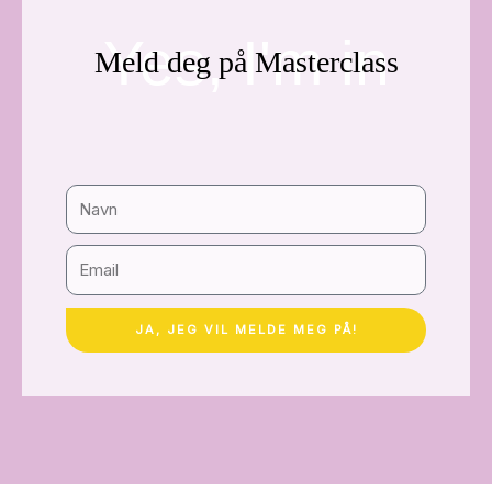
Yes, I'm in
Meld deg på Masterclass
E
m
a
JA, JEG VIL MELDE MEG PÅ!
i
l