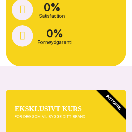
0
%
Satisfaction
0
%
Fornøydgaranti
INTROPRIS
EKSKLUSIVT KURS
FOR DEG SOM VIL BYGGE DITT BRAND