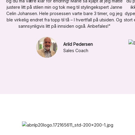
og du må være klar for endring! Marie så kjapt at jeg måtte
du p
justere litt på stilen min og tok meg til stylingekspert Janne
ik
Celin Johansen. Hele prosessen varte bare 3 timer, og jeg
dyper
ble virkelig endret fra topp til tå – I hvertfall på utsiden. Og
stort
sannsynligvis litt på innsiden også. Anbefales!"
Arild Pedersen
Sales Coach